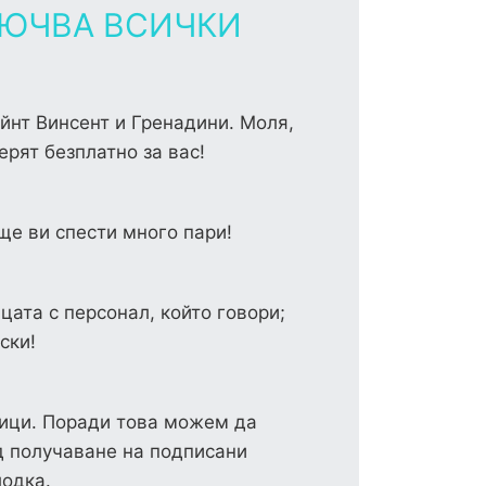
ЮЧВА ВСИЧКИ
ейнт Винсент и Гренадини. Моля,
рят безплатно за вас!
ще ви спести много пари!
ата с персонал, който говори;
ски!
ници. Поради това можем да
д получаване на подписани
лодка.