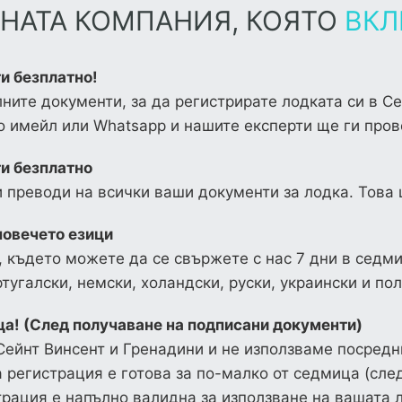
НАТА КОМПАНИЯ, КОЯТО
ВКЛ
и безплатно!
ните документи, за да регистрирате лодката си в С
по имейл или
Whatsapp
и нашите експерти ще ги прове
и безплатно
 преводи на всички ваши документи за лодка. Това 
повечето езици
 където можете да се свържете с нас 7 дни в седмиц
тугалски, немски, холандски, руски, украински и пол
а! (След получаване на подписани документи)
ейнт Винсент и Гренадини и не използваме посред
 регистрация е готова за по-малко от седмица (сле
трация е напълно валидна за използване на вашата 