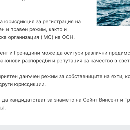
на юрисдикция за регистрация на
ен и правен режим, както и
ка организация (IMO) на ООН.
сент и Гренадини може да осигури различни предим
аконови разпоредби и репутация за качество в свет
приятен данъчен режим за собствениците на яхти, к
 други юрисдикции.
 да кандидатстват за знамето на Сейнт Винсент и Г
ца.