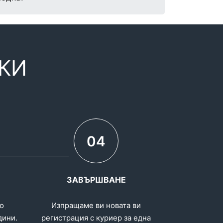
КИ
04
ЗАВЪРШВАНЕ
о
Изпращаме ви новата ви
дини.
регистрация с куриер за една