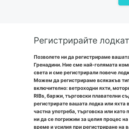
Регистрирайте лодкат
Позволете ни да регистрираме вашата 
Гренадини. Ние сме най-голямата ком
света и сме регистрирали повече лодк
Можем да регистрираме всякакъв тип 
включително: ветроходни яхти, мотор
RIBs, баржи, търговски плавателни съ
регистрирате вашата лодка или яхта в
частна употреба, търговска или като 
ни да се погрижим за целия процес на
време и усилия при регистриране на в