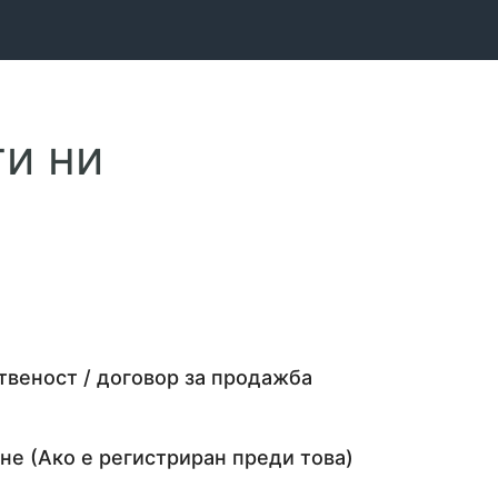
и ни
твеност / договор за продажба
не (Ако е регистриран преди това)