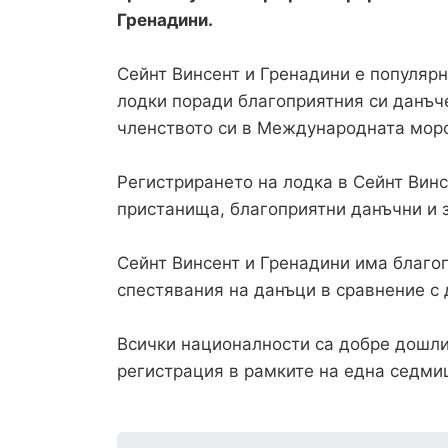
Гренадини.
Сейнт Винсент и Гренадини е популяр
лодки поради благоприятния си данъч
членството си в Международната морс
Регистрирането на лодка в Сейнт Вин
пристанища, благоприятни данъчни и з
Сейнт Винсент и Гренадини има благо
спестявания на данъци в сравнение с
Всички националности са добре дошли
регистрация в рамките на една седми