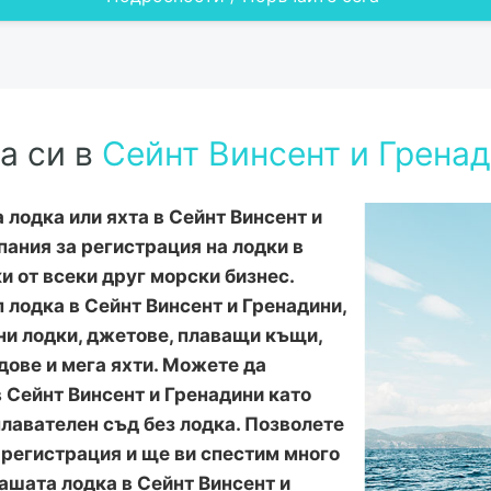
а си в
Сейнт Винсент и Грена
лодка или яхта в Сейнт Винсент и
пания за регистрация на лодки в
и от всеки друг морски бизнес.
лодка в Сейнт Винсент и Гренадини,
ни лодки, джетове, плаващи къщи,
дове и мега яхти. Можете да
 Сейнт Винсент и Гренадини като
плавателен съд без лодка. Позволете
 регистрация и ще ви спестим много
ашата лодка в Сейнт Винсент и